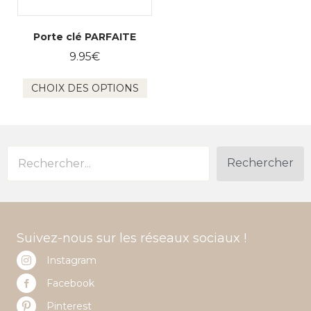
Porte clé PARFAITE
9.95
€
Ce
CHOIX DES OPTIONS
produit
a
plusieurs
variations.
Les
options
Rechercher
peuvent
être
choisies
sur
la
Suivez-nous sur les réseaux sociaux !
page
du
Instagram
produit
Facebook
Pinterest