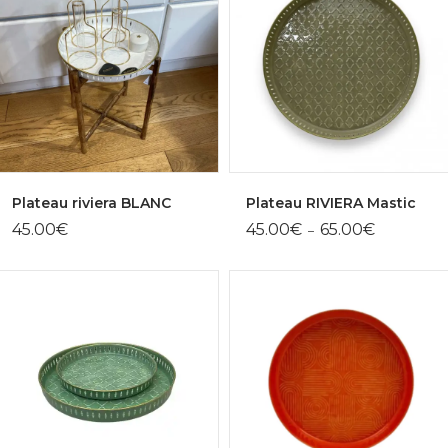
Plateau riviera BLANC
Plateau RIVIERA Mastic
Plage
45.00
€
45.00
€
65.00
€
–
de
prix :
45.00€
à
65.00€