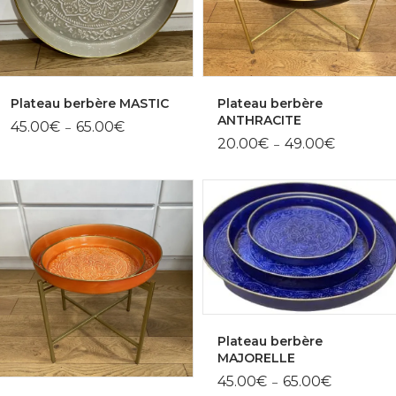
Plateau berbère MASTIC
Plateau berbère
ANTHRACITE
Plage
45.00
€
65.00
€
–
de
Plage
20.00
€
49.00
€
–
prix :
de
45.00€
prix :
à
20.00€
65.00€
à
49.00€
Plateau berbère
MAJORELLE
Plage
45.00
€
65.00
€
–
de