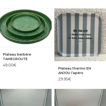
de
prix :
45.00€
à
49.00€
Plateau berbère
TAMEGROUTE
49.00
€
Plateau thermo EN
ANJOU l’apéro
29.95
€