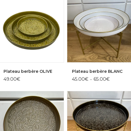
Plateau berbère OLIVE
Plateau berbère BLANC
Plage
49.00
€
45.00
€
65.00
€
–
de
prix :
45.00€
à
65.00€