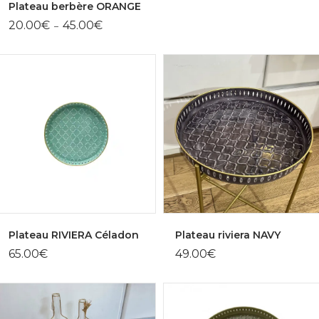
Plateau berbère ORANGE
prix :
45.00€
Plage
20.00
€
45.00
€
–
à
de
65.00€
prix :
20.00€
à
45.00€
Plateau RIVIERA Céladon
Plateau riviera NAVY
65.00
€
49.00
€