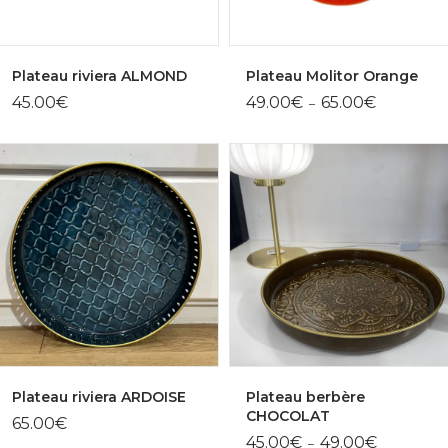
Plateau riviera ALMOND
Plateau Molitor Orange
Plage
45.00
€
49.00
€
65.00
€
–
de
prix :
49.00€
à
65.00€
Plateau riviera ARDOISE
Plateau berbère
CHOCOLAT
65.00
€
Plage
45.00
€
49.00
€
–