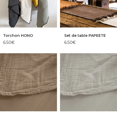
Torchon HONO
Set de table PAPEETE
6.50
€
6.50
€