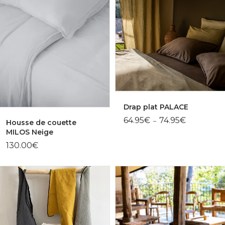
Drap plat PALACE
Plage
64.95
€
74.95
€
–
Housse de couette
de
MILOS Neige
prix :
64.95€
130.00
€
à
74.95€