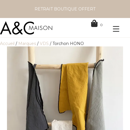
RETRAIT BOUTIQUE OFFERT
0
Accueil
/
Marques
/
VDS
/ Torchon HONO