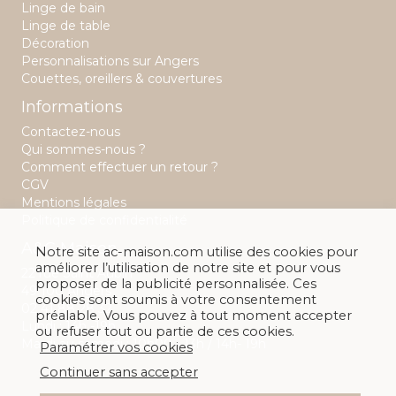
Linge de bain
Linge de table
Décoration
Personnalisations sur Angers
Couettes, oreillers & couvertures
Informations
Contactez-nous
Qui sommes-nous ?
Comment effectuer un retour ?
CGV
Mentions légales
Politique de confidentialité
A&C Maison
Notre site ac-maison.com utilise des cookies pour
améliorer l’utilisation de notre site et pour vous
22 rue Saint Aubin
proposer de la publicité personnalisée. Ces
49 100 Angers
cookies sont soumis à votre consentement
02 41 88 28 32
préalable. Vous pouvez à tout moment accepter
Lundi : 14h -19h
ou refuser tout ou partie de ces cookies.
Mardi au samedi : 10h00 - 13h / 14h- 19h
Paramétrer vos cookies
Continuer sans accepter