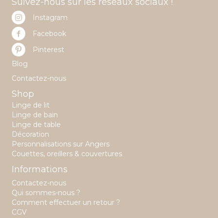
Suivez-nous sur les réseaux sociaux !
page
du
Instagram
produit
Facebook
Pinterest
Blog
Contactez-nous
Shop
Linge de lit
Linge de bain
Linge de table
Décoration
Personnalisations sur Angers
Couettes, oreillers & couvertures
Informations
Contactez-nous
Qui sommes-nous ?
Comment effectuer un retour ?
CGV