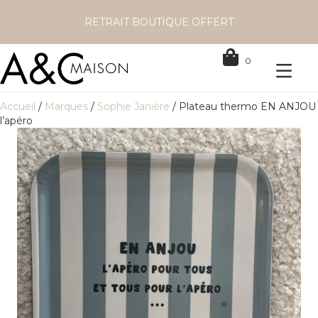
RETRAIT BOUTIQUE OFFERT
0
Accueil
/
Marques
/
Sophie Janière
/ Plateau thermo EN ANJOU
l’apéro