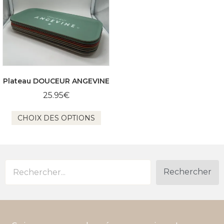
Plateau DOUCEUR ANGEVINE
25.95
€
Ce
CHOIX DES OPTIONS
produit
a
plusieurs
variations.
Les
options
Rechercher
peuvent
être
choisies
sur
la