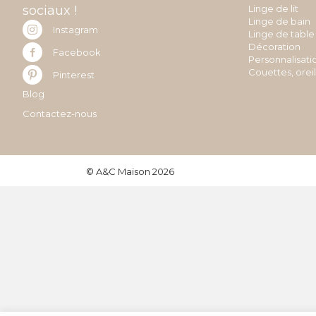
sociaux !
Linge de lit
Linge de bain
Instagram
Linge de table
Décoration
Facebook
Personnalisati
Couettes, orei
Pinterest
Blog
Contactez-nous
© A&C Maison 2026