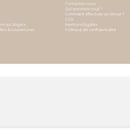
Contactez-nous
Qui sommes-nous ?
Comment effectuer un retour ?
CGV
ons sur Angers
Mentions légales
llers & couvertures
Politique de confidentialité