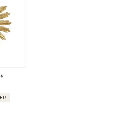
ré
IER