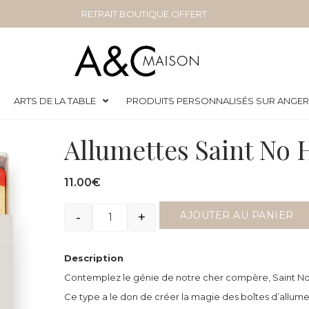
RETRAIT BOUTIQUE OFFERT
ARTS DE LA TABLE
PRODUITS PERSONNALISÉS SUR ANGE
Allumettes Saint No 
11.00
€
-
+
AJOUTER AU PANIER
Quantité
Description
Contemplez le génie de notre cher compère, Saint No 
Ce type a le don de créer la magie des boîtes d’allumet