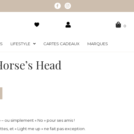
0
RS
LIFESTYLE
CARTES CADEAUX
MARQUES
Horse’s Head
– ou simplement « No » pour ses amis !
tes, et « Light me up » ne fait pas exception.