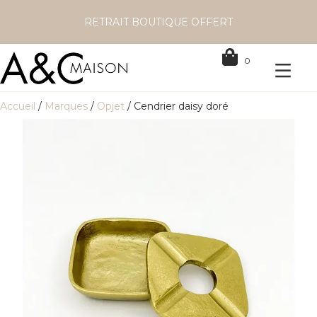
RETRAIT BOUTIQUE OFFERT
0
Accueil
/
Marques
/
Opjet
/ Cendrier daisy doré