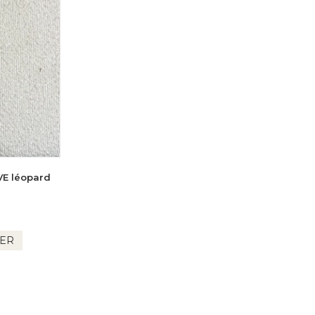
E léopard
IER