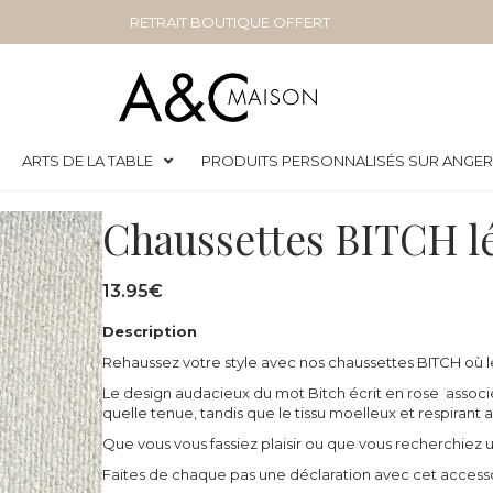
RETRAIT BOUTIQUE OFFERT
ARTS DE LA TABLE
PRODUITS PERSONNALISÉS SUR ANGE
Chaussettes BITCH l
13.95
€
Description
Rehaussez votre style avec nos chaussettes BITCH où le 
Le design audacieux du mot Bitch écrit en rose assoc
quelle tenue, tandis que le tissu moelleux et respirant 
Que vous vous fassiez plaisir ou que vous recherchiez 
Faites de chaque pas une déclaration avec cet accesso