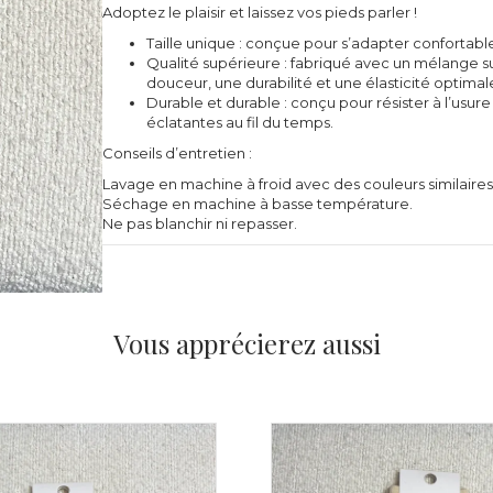
Adoptez le plaisir et laissez vos pieds parler !
Taille unique : conçue pour s’adapter confortabl
Qualité supérieure : fabriqué avec un mélange s
douceur, une durabilité et une élasticité optimal
Durable et durable : conçu pour résister à l’usure
éclatantes au fil du temps.
Conseils d’entretien :
Lavage en machine à froid avec des couleurs similaires
Séchage en machine à basse température.
Ne pas blanchir ni repasser.
Vous apprécierez aussi