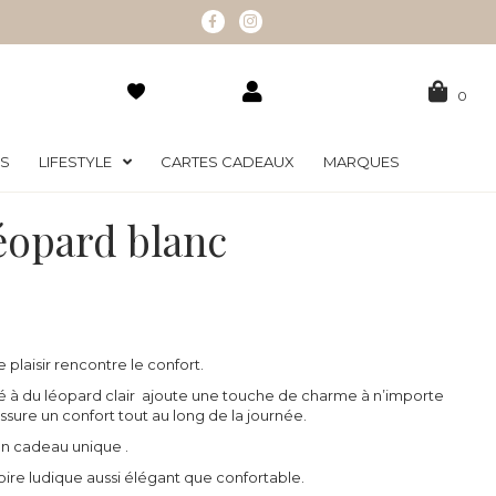
0
RS
LIFESTYLE
CARTES CADEAUX
MARQUES
éopard blanc
plaisir rencontre le confort.
ié à du léopard clair ajoute une touche de charme à n’importe
assure un confort tout au long de la journée.
un cadeau unique .
ire ludique aussi élégant que confortable.