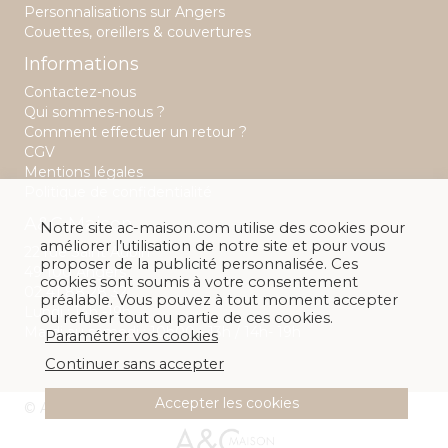
Personnalisations sur Angers
Couettes, oreillers & couvertures
Informations
Contactez-nous
Qui sommes-nous ?
Comment effectuer un retour ?
CGV
Mentions légales
Politique de confidentialité
A&C Maison
Notre site ac-maison.com utilise des cookies pour
améliorer l’utilisation de notre site et pour vous
22 rue Saint Aubin
proposer de la publicité personnalisée. Ces
49 100 Angers
cookies sont soumis à votre consentement
02 41 88 28 32
préalable. Vous pouvez à tout moment accepter
Lundi : 14h -19h
ou refuser tout ou partie de ces cookies.
Mardi au samedi : 10h00 - 13h / 14h- 19h
Paramétrer vos cookies
Continuer sans accepter
Accepter les cookies
© A&C Maison 2026