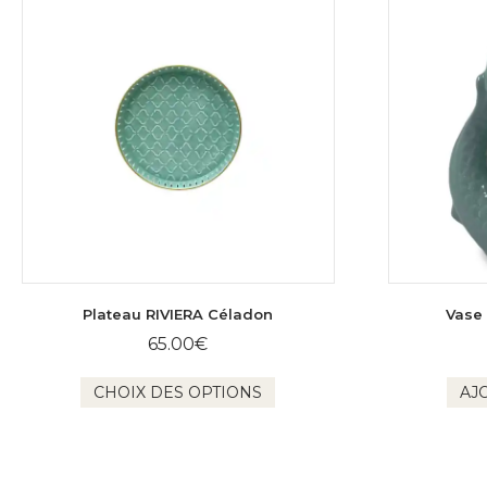
Plateau RIVIERA Céladon
Vase
65.00
€
Ce
produit
CHOIX DES OPTIONS
AJ
a
plusieurs
variations.
Les