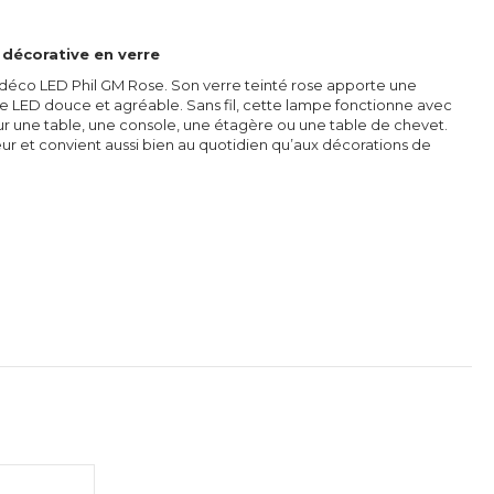
 décorative en verre
déco LED Phil GM Rose. Son verre teinté rose apporte une
re LED douce et agréable. Sans fil, cette lampe fonctionne avec
 sur une table, une console, une étagère ou une table de chevet.
eur et convient aussi bien au quotidien qu’aux décorations de