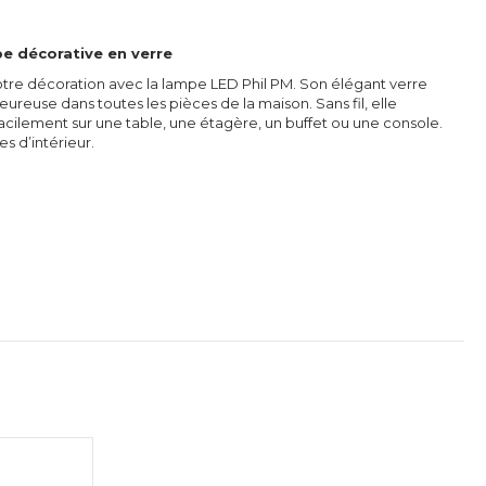
pe décorative en verre
otre décoration avec la lampe LED Phil PM. Son élégant verre
reuse dans toutes les pièces de la maison. Sans fil, elle
facilement sur une table, une étagère, un buffet ou une console.
es d’intérieur.