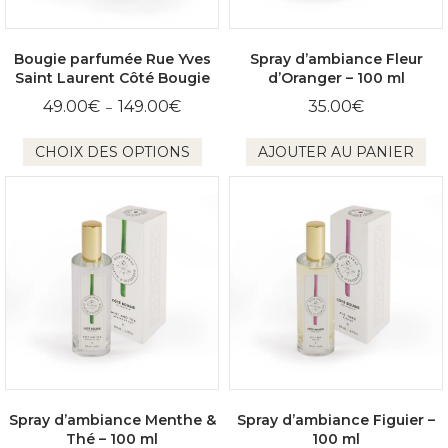
Bougie parfumée Rue Yves
Spray d’ambiance Fleur
Saint Laurent Côté Bougie
d’Oranger – 100 ml
Plage
49.00
€
149.00
€
35.00
€
–
de
Ce
prix :
CHOIX DES OPTIONS
AJOUTER AU PANIER
produit
49.00€
à
a
149.00€
plusieurs
variations.
Les
options
peuvent
être
choisies
sur
la
page
du
produit
Spray d’ambiance Menthe &
Spray d’ambiance Figuier –
Thé – 100 ml
100 ml