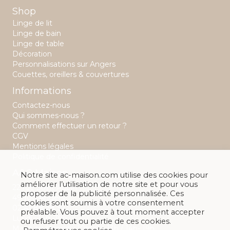
Shop
Linge de lit
Linge de bain
Linge de table
Décoration
Personnalisations sur Angers
Couettes, oreillers & couvertures
Informations
Contactez-nous
Qui sommes-nous ?
Comment effectuer un retour ?
CGV
Mentions légales
Politique de confidentialité
A&C Maison
Notre site ac-maison.com utilise des cookies pour
améliorer l’utilisation de notre site et pour vous
22 rue Saint Aubin
proposer de la publicité personnalisée. Ces
49 100 Angers
cookies sont soumis à votre consentement
02 41 88 28 32
préalable. Vous pouvez à tout moment accepter
Lundi : 14h -19h
ou refuser tout ou partie de ces cookies.
Mardi au samedi : 10h00 - 13h / 14h- 19h