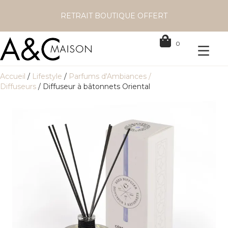
RETRAIT BOUTIQUE OFFERT
0
Accueil
/
Lifestyle
/
Parfums d'Ambiances /
Diffuseurs
/ Diffuseur à bâtonnets Oriental