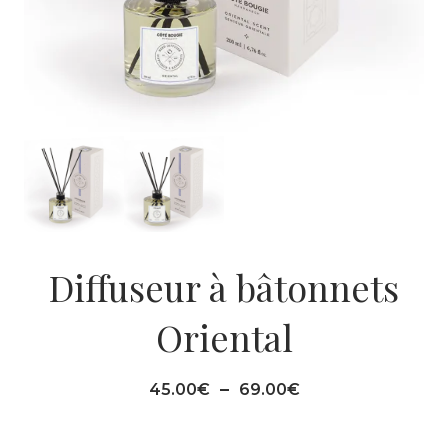
Diffuseur à bâtonnets
Oriental
Plage
–
45.00
€
69.00
€
de
prix :