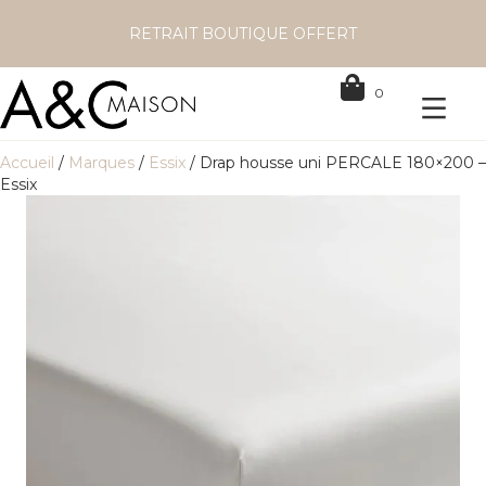
RETRAIT BOUTIQUE OFFERT
0
Accueil
/
Marques
/
Essix
/ Drap housse uni PERCALE 180×200 –
Essix