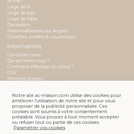
Shop
Linge de lit
Linge de bain
Linge de table
Décoration
Personnalisations sur Angers
Couettes, oreillers & couvertures
Informations
Contactez-nous
Qui sommes-nous ?
Comment effectuer un retour ?
CGV
Mentions légales
Politique de confidentialité
A&C Maison
Notre site ac-maison.com utilise des cookies pour
améliorer l’utilisation de notre site et pour vous
22 rue Saint Aubin
proposer de la publicité personnalisée. Ces
49 100 Angers
cookies sont soumis à votre consentement
02 41 88 28 32
préalable. Vous pouvez à tout moment accepter
Lundi : 14h -19h
ou refuser tout ou partie de ces cookies.
Mardi au samedi : 10h00 - 13h / 14h- 19h
Paramétrer vos cookies