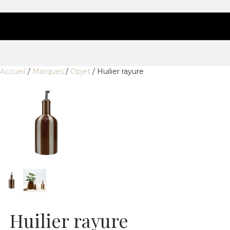
Accueil
/
Marques
/
Opjet
/ Huilier rayure
Huilier rayure