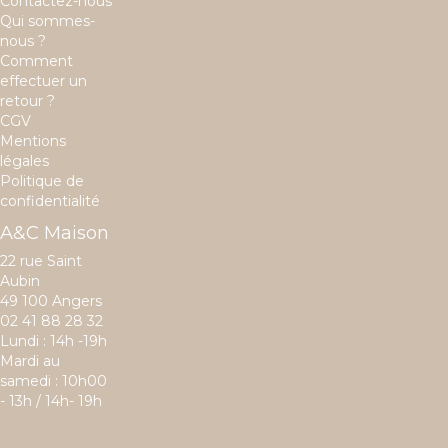
Contactez-nous
Qui sommes-
nous ?
Comment
effectuer un
retour ?
CGV
Mentions
légales
Politique de
confidentialité
A&C Maison
22 rue Saint
Aubin
49 100 Angers
02 41 88 28 32
Lundi : 14h -19h
Mardi au
samedi : 10h00
- 13h / 14h- 19h