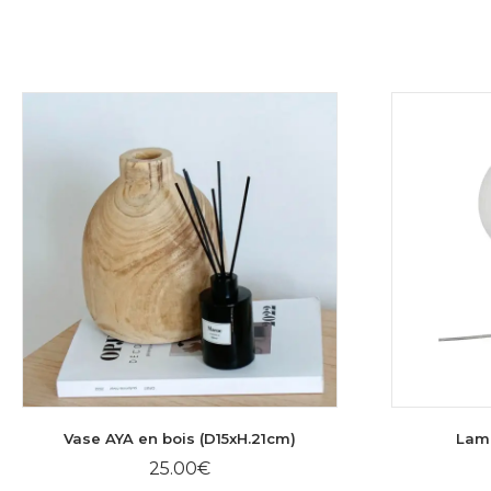
Vase AYA en bois (D15xH.21cm)
Lam
25.00
€