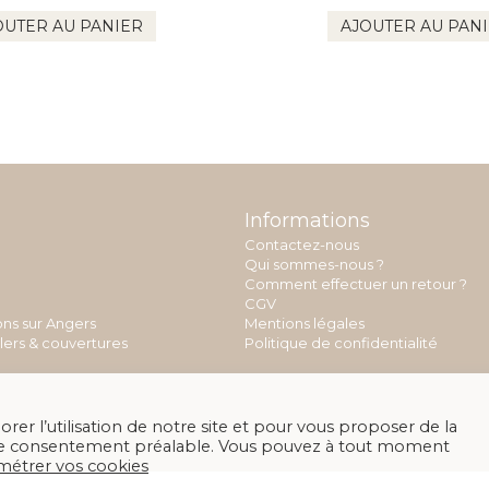
OUTER AU PANIER
AJOUTER AU PAN
Informations
Contactez-nous
Qui sommes-nous ?
Comment effectuer un retour ?
CGV
ons sur Angers
Mentions légales
llers & couvertures
Politique de confidentialité
rer l’utilisation de notre site et pour vous proposer de la
otre consentement préalable. Vous pouvez à tout moment
métrer vos cookies