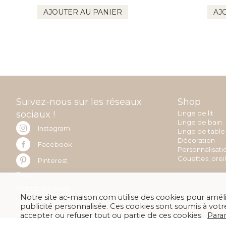
AJOUTER AU PANIER
AJ
Suivez-nous sur les réseaux
Shop
sociaux !
Linge de lit
Linge de bain
Instagram
Linge de table
Décoration
Facebook
Personnalisati
Couettes, orei
Pinterest
Blog
Contactez-nous
Notre site ac-maison.com utilise des cookies pour amélio
publicité personnalisée. Ces cookies sont soumis à v
accepter ou refuser tout ou partie de ces cookies.
Para