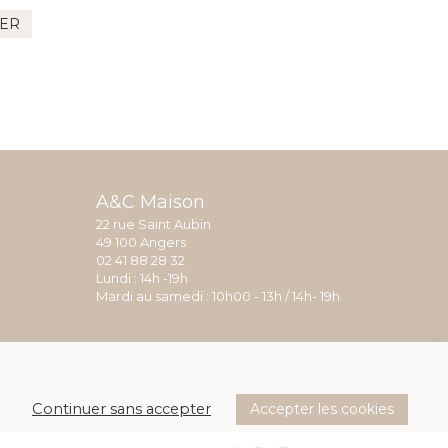
IER
A&C Maison
22 rue Saint Aubin
49 100 Angers
02 41 88 28 32
Lundi : 14h -19h
Mardi au samedi : 10h00 - 13h / 14h- 19h
Accepter les cookies
Continuer sans accepter