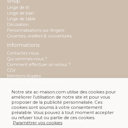
Shop
Linge de lit
Linge de bain
Linge de table
Décoration
Personnalisations sur Angers
Couettes, oreillers & couvertures
Informations
Contactez-nous
Qui sommes-nous ?
Comment effectuer un retour ?
CGV
Mentions légales
Politique de confidentialité
A&C Maison
Notre site ac-maison.com utilise des cookies pour
améliorer l’utilisation de notre site et pour vous
22 rue Saint Aubin
proposer de la publicité personnalisée. Ces
49 100 Angers
cookies sont soumis à votre consentement
02 41 88 28 32
préalable. Vous pouvez à tout moment accepter
Lundi : 14h -19h
ou refuser tout ou partie de ces cookies.
Mardi au samedi : 10h00 - 13h / 14h- 19h
Paramétrer vos cookies