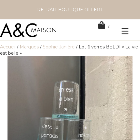
RETRAIT BOUTIQUE OFFERT
0
Accueil
/
Marques
/
Sophie Janière
/ Lot 6 verres BELDI « La vie
est belle »