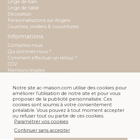
Linge de bain
Linge de table
Décoration
Personnalisations sur Angers
Couettes, oreillers & couvertures
Informations
Contactez-nous
Qui sommes-nous ?
Comment effectuer un retour ?
CGV
Mentions légales
Politique de confidentialité
A&C Maison
Notre site ac-maison.com utilise des cookies pour
améliorer l’utilisation de notre site et pour vous
22 rue Saint Aubin
proposer de la publicité personnalisée. Ces
49 100 Angers
cookies sont soumis à votre consentement
02 41 88 28 32
préalable. Vous pouvez à tout moment accepter
Lundi : 14h -19h
ou refuser tout ou partie de ces cookies.
Mardi au samedi : 10h00 - 13h / 14h- 19h
Paramétrer vos cookies
Continuer sans accepter