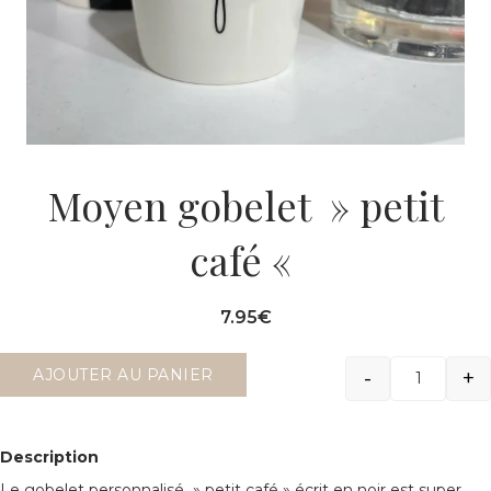
Moyen gobelet » petit
café «
7.95
€
-
+
AJOUTER AU PANIER
Quantit
Description
Le gobelet personnalisé » petit café » écrit en noir est super