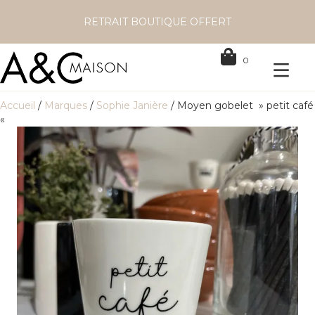
RETRAIT BOUTIQUE OFFERT
0
Accueil
/
Marques
/
Sophie Janière
/ Moyen gobelet » petit café
«