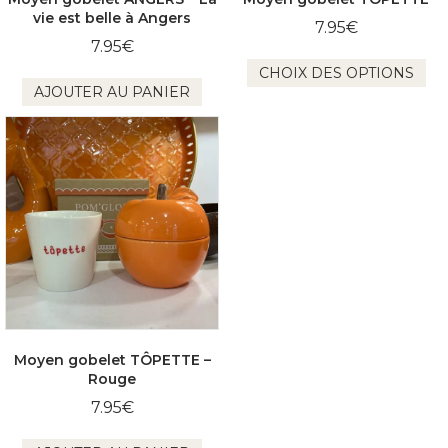
vie est belle à Angers
7.95
€
7.95
€
Ce
CHOIX DES OPTIONS
pro
AJOUTER AU PANIER
a
plu
var
Le
opt
pe
êtr
cho
sur
la
pa
du
pro
Moyen gobelet TÔPETTE –
Rouge
7.95
€