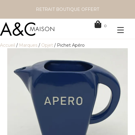
RETRAIT BOUTIQUE OFFERT
0
Accueil
/
Marques
/
Opjet
/ Pichet Apéro