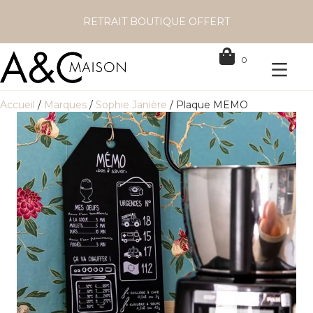
RETRAIT BOUTIQUE OFFERT
0
Accueil
/
Marques
/
Sophie Janière
/ Plaque MEMO