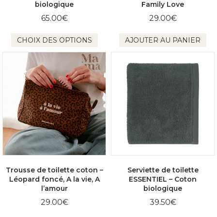
biologique
Family Love
65.00
€
29.00
€
Ce
CHOIX DES OPTIONS
AJOUTER AU PANIER
produit
a
plusieurs
variations.
Les
options
peuvent
être
choisies
sur
la
page
du
produit
Trousse de toilette coton –
Serviette de toilette
Léopard foncé, A la vie, A
ESSENTIEL – Coton
l’amour
biologique
29.00
€
39.50
€
Ce