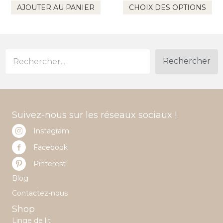
AJOUTER AU PANIER
CHOIX DES OPTIONS
pro
a
plu
var
Le
opt
Rechercher
pe
êtr
cho
sur
la
Suivez-nous sur les réseaux sociaux !
pa
du
Instagram
pro
Facebook
Pinterest
Blog
Contactez-nous
Shop
Linge de lit