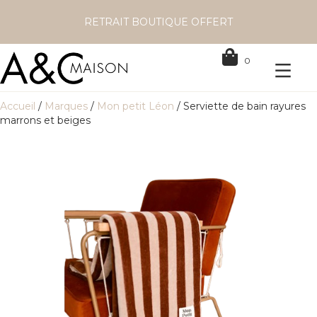
RETRAIT BOUTIQUE OFFERT
0
Accueil
/
Marques
/
Mon petit Léon
/ Serviette de bain rayures
marrons et beiges