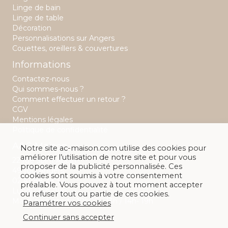
Linge de bain
Linge de table
Décoration
Personnalisations sur Angers
Couettes, oreillers & couvertures
Informations
Contactez-nous
Qui sommes-nous ?
Comment effectuer un retour ?
CGV
Mentions légales
Politique de confidentialité
A&C Maison
Notre site ac-maison.com utilise des cookies pour
améliorer l’utilisation de notre site et pour vous
22 rue Saint Aubin
proposer de la publicité personnalisée. Ces
49 100 Angers
cookies sont soumis à votre consentement
02 41 88 28 32
préalable. Vous pouvez à tout moment accepter
Lundi : 14h -19h
ou refuser tout ou partie de ces cookies.
Mardi au samedi : 10h00 - 13h / 14h- 19h
Paramétrer vos cookies
Continuer sans accepter