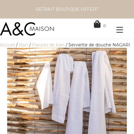
RETRAIT BOUTIQUE OFFERT
0
Accueil
/
Bain
/
Parures de bain
/ Serviette de douche NAGARI