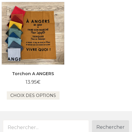
Torchon A ANGERS
13.95
€
Ce
CHOIX DES OPTIONS
produit
a
plusieurs
variations.
Les
options
Rechercher
peuvent