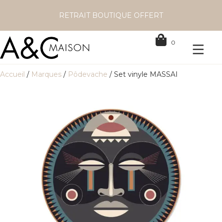
RETRAIT BOUTIQUE OFFERT
0
Accueil
/
Marques
/
Pôdevache
/ Set vinyle MASSAI