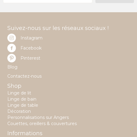
être
choisies
sur
la
Suivez-nous sur les réseaux sociaux !
page
du
Instagram
produit
Facebook
Pinterest
Blog
Contactez-nous
Shop
Linge de lit
Linge de bain
Linge de table
Décoration
Personnalisations sur Angers
Couettes, oreillers & couvertures
Informations