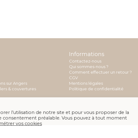
Informations
Contactez-nous
Qui sommes-nous ?
Comment effectuer un retour ?
CGV
ons sur Angers
Mentions légales
llers & couvertures
Politique de confidentialité
rer l’utilisation de notre site et pour vous proposer de la
otre consentement préalable. Vous pouvez à tout moment
métrer vos cookies