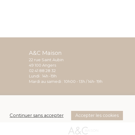
A&C Maison
22 rue Saint Aubin
49 100 Angers
02 41 88 28 32
Lundi : 14h -19h
Mardi au samedi : 10h00 - 13h / 14h- 19h
Accepter les cookies
Continuer sans accepter