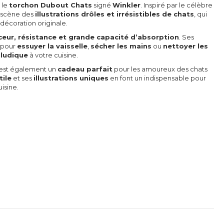
 le
torchon Dubout Chats
signé
Winkler
. Inspiré par le célèbre
n scène des
illustrations drôles et irrésistibles de chats
, qui
décoration originale.
eur, résistance et grande capacité d’absorption
. Ses
l pour
essuyer la vaisselle
,
sécher les mains
ou
nettoyer les
 ludique
à votre cuisine.
n est également un
cadeau parfait
pour les amoureux des chats
tile
et ses
illustrations uniques
en font un indispensable pour
uisine.