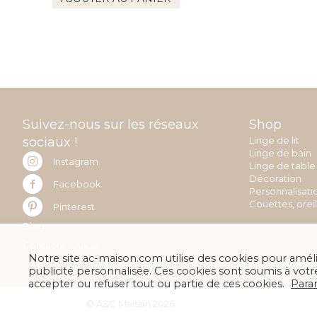
Suivez-nous sur les réseaux
Shop
sociaux !
Linge de lit
Linge de bain
Instagram
Linge de table
Décoration
Facebook
Personnalisati
Couettes, orei
Pinterest
Blog
Contactez-nous
Notre site ac-maison.com utilise des cookies pour amélio
publicité personnalisée. Ces cookies sont soumis à v
accepter ou refuser tout ou partie de ces cookies.
Para
© A&C Maison 2026