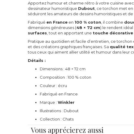
Apportez humour et charme rétro à votre cuisine avec
dessinateur humoristique
Dubout
, ce torchon met e
séduiront les amateurs de dessins humoristiques et de 
Fabriqué
en France
en
100 % coton
, il combine
douc
dimensions généreuses (
48 × 72 cm
) le rendent idéa
surfaces
, tout en apportant une
touche décorative
Pratique au quotidien et facile d’entretien, ce torcho
et des créations graphiques françaises. Sa
qualité tex
tous ceux qui aiment allier utilité et humour dans leur c
Détails :
Dimensions : 48 × 72 cm
Composition : 100 % coton
Couleur : écru
Fabriqué en France
Marque :
Winkler
Illustrations : Dubout
Collection : Chats
Vous apprécierez aussi