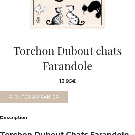
Torchon Dubout chats
Farandole
13.95
€
AJOUTER AU PANIER
Description
Torchon Dubout Chats Farandole –