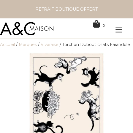
RETRAIT BOUTIQUE OFFERT
0
Accueil
/
Marques
/
Vivaraise
/ Torchon Dubout chats Farandole