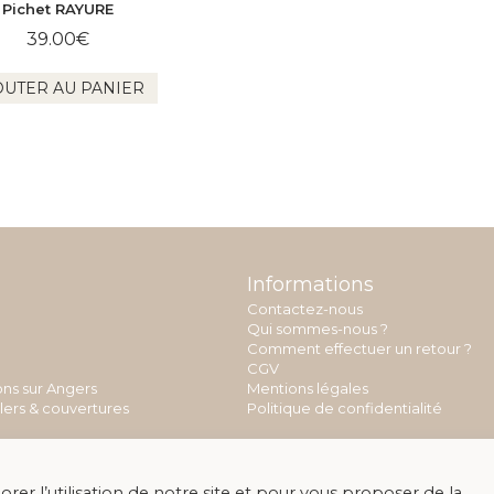
Pichet RAYURE
39.00
€
OUTER AU PANIER
Informations
Contactez-nous
Qui sommes-nous ?
Comment effectuer un retour ?
CGV
ons sur Angers
Mentions légales
llers & couvertures
Politique de confidentialité
rer l’utilisation de notre site et pour vous proposer de la