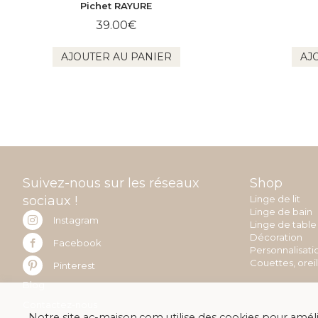
Pichet RAYURE
39.00
€
AJOUTER AU PANIER
AJ
Suivez-nous sur les réseaux
Shop
sociaux !
Linge de lit
Linge de bain
Instagram
Linge de table
Décoration
Facebook
Personnalisati
Couettes, orei
Pinterest
Blog
Contactez-nous
Notre site ac-maison.com utilise des cookies pour amélio