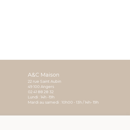
A&C Maison
22 rue Saint Aubin
49 100 Angers
02 41 88 28 32
Lundi : 14h -19h
Mardi au samedi : 10h00 - 13h / 14h- 19h