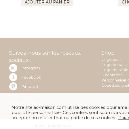
AJOUTER AU PANIER
CH
Suivez-nous sur les réseaux
Shop
sociaux !
Linge de lit
Linge de bain
Instagram
Linge de table
Décoration
Facebook
Personnalisati
Couettes, orei
Pinterest
Blog
Contactez-nous
Notre site ac-maison.com utilise des cookies pour amélio
publicité personnalisée. Ces cookies sont soumis à v
accepter ou refuser tout ou partie de ces cookies.
Para
© A&C Maison 2026