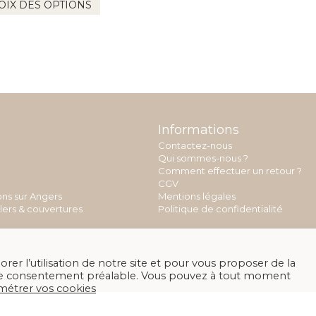
produit
OIX DES OPTIONS
a
plusieurs
variations.
Les
options
peuvent
être
choisies
sur
Informations
la
page
Contactez-nous
du
Qui sommes-nous ?
produit
Comment effectuer un retour ?
CGV
ons sur Angers
Mentions légales
llers & couvertures
Politique de confidentialité
rer l’utilisation de notre site et pour vous proposer de la
otre consentement préalable. Vous pouvez à tout moment
métrer vos cookies