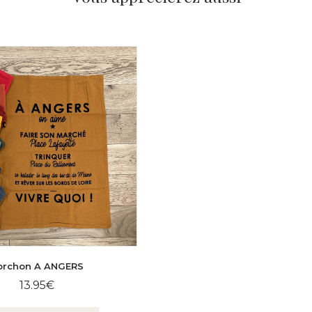
orchon A ANGERS
13.95
€
Ce