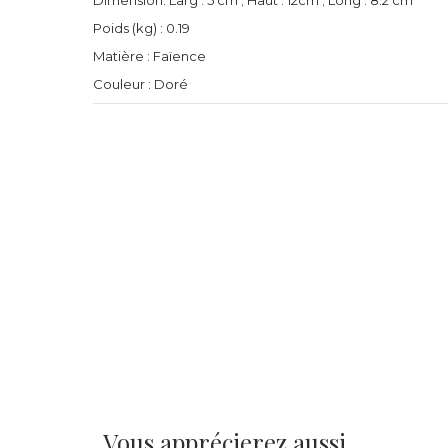
Dimension: Larg . 5 cm ; Haut . 12cm ; Long . 8.2 cm
Poids (kg) : 0.19
Matière : Faïence
Couleur : Doré
Vous apprécierez aussi