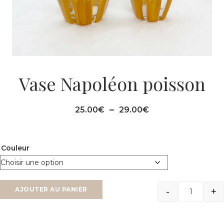
Vase Napoléon poisson
Plage
–
25.00
€
29.00
€
de
prix :
25.00€
Couleur
à
29.00€
-
+
AJOUTER AU PANIER
Quantit