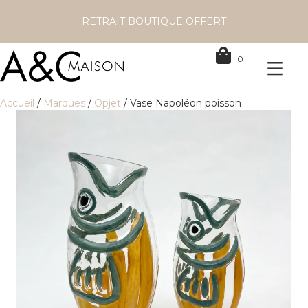
RETRAIT BOUTIQUE OFFERT
0
Accueil
/
Marques
/
Opjet
/ Vase Napoléon poisson