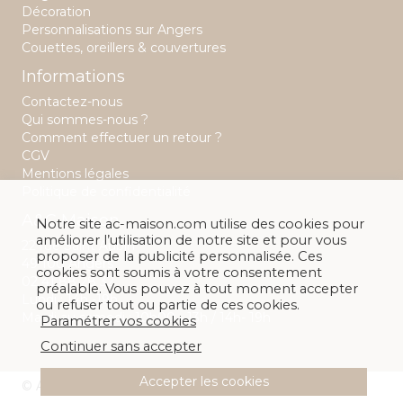
Décoration
Personnalisations sur Angers
Couettes, oreillers & couvertures
Informations
Contactez-nous
Qui sommes-nous ?
Comment effectuer un retour ?
CGV
Mentions légales
Politique de confidentialité
A&C Maison
Notre site ac-maison.com utilise des cookies pour
améliorer l’utilisation de notre site et pour vous
22 rue Saint Aubin
proposer de la publicité personnalisée. Ces
49 100 Angers
cookies sont soumis à votre consentement
02 41 88 28 32
préalable. Vous pouvez à tout moment accepter
Lundi : 14h -19h
ou refuser tout ou partie de ces cookies.
Mardi au samedi : 10h00 - 13h / 14h- 19h
Paramétrer vos cookies
Continuer sans accepter
Accepter les cookies
© A&C Maison 2026