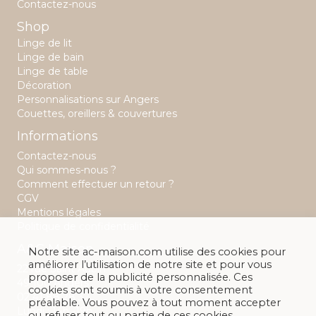
Contactez-nous
Shop
Linge de lit
Linge de bain
Linge de table
Décoration
Personnalisations sur Angers
Couettes, oreillers & couvertures
Informations
Contactez-nous
Qui sommes-nous ?
Comment effectuer un retour ?
CGV
Mentions légales
Politique de confidentialité
A&C Maison
Notre site ac-maison.com utilise des cookies pour
améliorer l’utilisation de notre site et pour vous
22 rue Saint Aubin
proposer de la publicité personnalisée. Ces
49 100 Angers
cookies sont soumis à votre consentement
02 41 88 28 32
préalable. Vous pouvez à tout moment accepter
Lundi : 14h -19h
ou refuser tout ou partie de ces cookies.