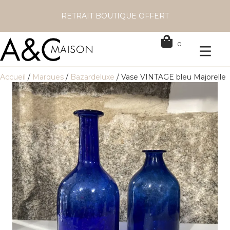
RETRAIT BOUTIQUE OFFERT
0
Accueil
/
Marques
/
Bazardeluxe
/ Vase VINTAGE bleu Majorelle