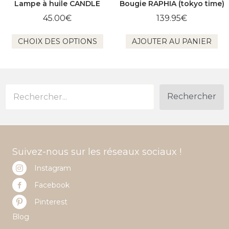
Lampe à huile CANDLE
Bougie RAPHIA (tokyo time)
45.00
€
139.95
€
Ce
CHOIX DES OPTIONS
AJOUTER AU PANIER
produit
a
plusieurs
variations.
Les
options
Rechercher
peuvent
être
choisies
sur
la
Suivez-nous sur les réseaux sociaux !
page
du
Instagram
produit
Facebook
Pinterest
Blog