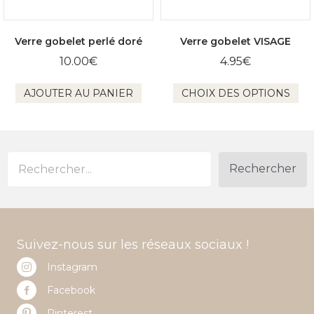
Verre gobelet perlé doré
Verre gobelet VISAGE
10.00
€
4.95
€
Ce
AJOUTER AU PANIER
CHOIX DES OPTIONS
pro
a
plu
var
Le
opt
Rechercher
pe
êtr
cho
sur
la
Suivez-nous sur les réseaux sociaux !
pa
du
Instagram
pro
Facebook
Pinterest