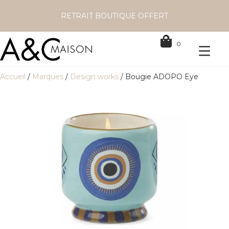
RETRAIT BOUTIQUE OFFERT
0
Accueil
/
Marques
/
Design works
/ Bougie ADOPO Eye