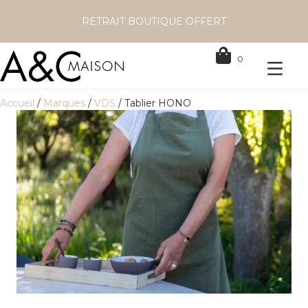
RETRAIT BOUTIQUE OFFERT
0
Accueil
/
Marques
/
VDS
/ Tablier HONO