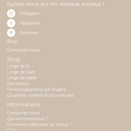
Suivez-nous sur les réseaux sociaux !
page
du
Instagram
produit
Facebook
Pinterest
Blog
Contactez-nous
Shop
Linge de lit
Linge de bain
Linge de table
Décoration
Personnalisations sur Angers
Couettes, oreillers & couvertures
Informations
Contactez-nous
Qui sommes-nous ?
Comment effectuer un retour ?
CGV